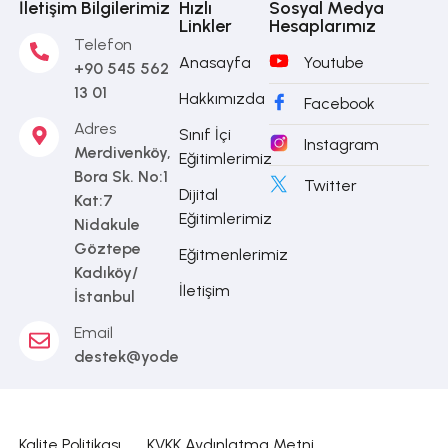
İletişim Bilgilerimiz
Hızlı
Sosyal Medya
Linkler
Hesaplarımız
Telefon
Anasayfa
Youtube
+90 545 562
13 01
Hakkımızda
Facebook
Adres
Sınıf İçi
Instagram
Merdivenköy,
Eğitimlerimiz
Bora Sk. No:1
Twitter
Dijital
Kat:7
Eğitimlerimiz
Nidakule
Göztepe
Eğitmenlerimiz
Kadıköy/
İletişim
İstanbul
Email
destek@yodea.com.tr
Kalite Politikası
KVKK Aydınlatma Metni