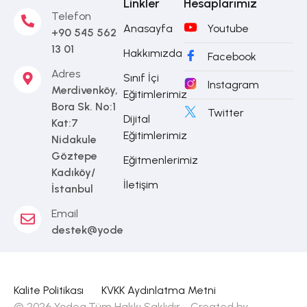
Linkler
Hesaplarımız
Telefon
Anasayfa
Youtube
+90 545 562
13 01
Hakkımızda
Facebook
Adres
Sınıf İçi
Instagram
Merdivenköy,
Eğitimlerimiz
Bora Sk. No:1
Twitter
Dijital
Kat:7
Eğitimlerimiz
Nidakule
Göztepe
Eğitmenlerimiz
Kadıköy/
İletişim
İstanbul
Email
destek@yodea.com.tr
Kalite Politikası
KVKK Aydınlatma Metni
© 2026 Yodea.Tüm Hakkı Saklıdır - Created by