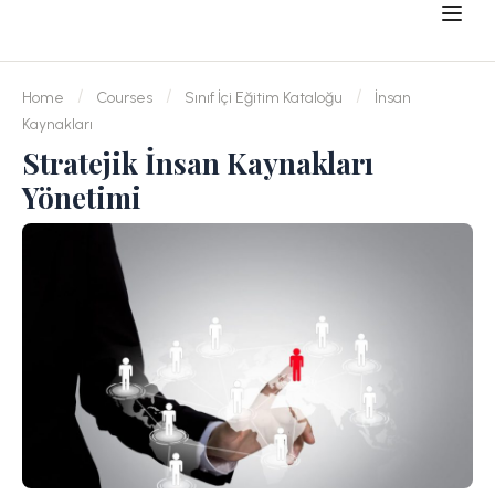
Home
Courses
Sınıf İçi Eğitim Kataloğu
İnsan
Kaynakları
Stratejik İnsan Kaynakları
Yönetimi