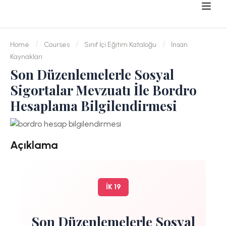
Home
Courses
Sınıf İçi Eğitim Kataloğu
İnsan
Kaynakları
Son Düzenlemelerle Sosyal
Sigortalar Mevzuatı İle Bordro
Hesaplama Bilgilendirmesi
Açıklama
İK 19
Son Düzenlemelerle Sosyal