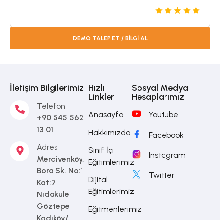
DEMO TALEP ET / BİLGİ AL
İletişim Bilgilerimiz
Hızlı
Sosyal Medya
Linkler
Hesaplarımız
Telefon
Anasayfa
Youtube
+90 545 562
13 01
Hakkımızda
Facebook
Adres
Sınıf İçi
Instagram
Merdivenköy,
Eğitimlerimiz
Bora Sk. No:1
Twitter
Dijital
Kat:7
Eğitimlerimiz
Nidakule
Göztepe
Eğitmenlerimiz
Kadıköy/