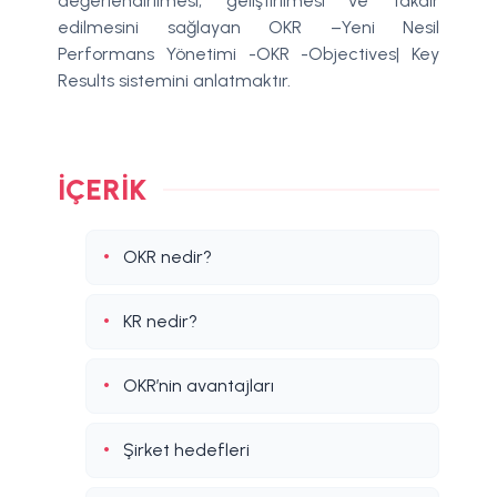
değerlendirilmesi, geliştirilmesi ve takdir
edilmesini sağlayan OKR –Yeni Nesil
Performans Yönetimi -OKR -Objectives| Key
Results sistemini anlatmaktır.
İÇERIK
OKR nedir?
KR nedir?
OKR’nin avantajları
Şirket hedefleri