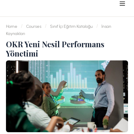
Home
Courses
Sınıf İçi Eğitim Kataloğu
İnsan
Kaynakları
OKR Yeni Nesil Performans
Yönetimi