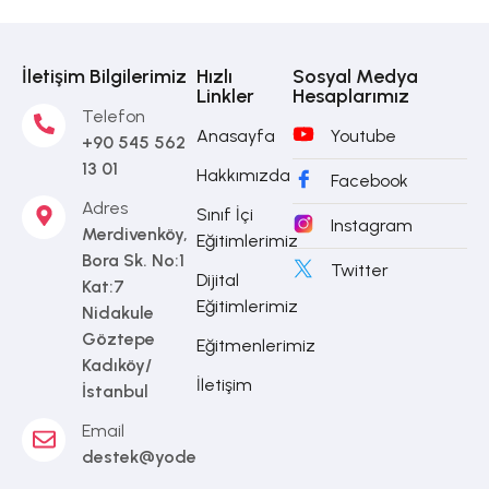
İletişim Bilgilerimiz
Hızlı
Sosyal Medya
Linkler
Hesaplarımız
Telefon
Anasayfa
Youtube
+90 545 562
13 01
Hakkımızda
Facebook
Adres
Sınıf İçi
Instagram
Merdivenköy,
Eğitimlerimiz
Bora Sk. No:1
Twitter
Dijital
Kat:7
Eğitimlerimiz
Nidakule
Göztepe
Eğitmenlerimiz
Kadıköy/
İletişim
İstanbul
Email
destek@yodea.com.tr