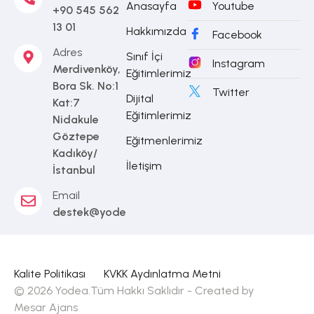
Anasayfa
Youtube
+90 545 562
13 01
Hakkımızda
Facebook
Adres
Sınıf İçi
Instagram
Merdivenköy,
Eğitimlerimiz
Bora Sk. No:1
Twitter
Dijital
Kat:7
Eğitimlerimiz
Nidakule
Göztepe
Eğitmenlerimiz
Kadıköy/
İletişim
İstanbul
Email
destek@yodea.com.tr
Kalite Politikası
KVKK Aydınlatma Metni
© 2026 Yodea.Tüm Hakkı Saklıdır - Created by
Mesar Ajans