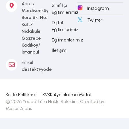
Adres
Sınıf İçi
Instagram
Merdivenköy,
Eğitimlerimiz
Bora Sk. No:1
Twitter
Dijital
Kat:7
Eğitimlerimiz
Nidakule
Göztepe
Eğitmenlerimiz
Kadıköy/
İletişim
İstanbul
Email
destek@yodea.com.tr
Kalite Politikası
KVKK Aydınlatma Metni
© 2026 Yodea.Tüm Hakkı Saklıdır - Created by
Mesar Ajans