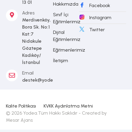
13 01
Hakkımızda
Facebook
Adres
Sınıf İçi
Instagram
Merdivenköy,
Eğitimlerimiz
Bora Sk. No:1
Twitter
Dijital
Kat:7
Eğitimlerimiz
Nidakule
Göztepe
Eğitmenlerimiz
Kadıköy/
İletişim
İstanbul
Email
destek@yodea.com.tr
Kalite Politikası
KVKK Aydınlatma Metni
© 2026 Yodea.Tüm Hakkı Saklıdır - Created by
Mesar Ajans