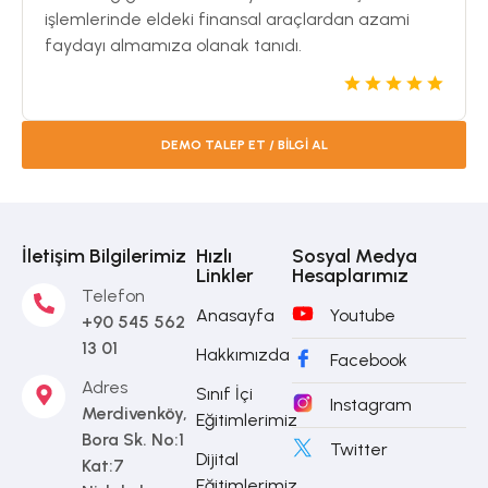
işlemlerinde eldeki finansal araçlardan azami
faydayı almamıza olanak tanıdı.
DEMO TALEP ET / BİLGİ AL
İletişim Bilgilerimiz
Hızlı
Sosyal Medya
Linkler
Hesaplarımız
Telefon
Anasayfa
Youtube
+90 545 562
13 01
Hakkımızda
Facebook
Adres
Sınıf İçi
Instagram
Merdivenköy,
Eğitimlerimiz
Bora Sk. No:1
Twitter
Dijital
Kat:7
Eğitimlerimiz