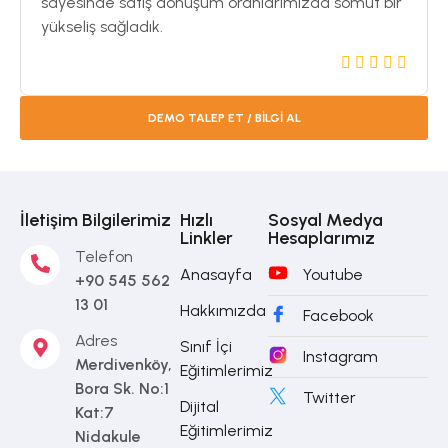
sayesinde satış dönüşüm oranlarımızda somut bir
yükseliş sağladık.
DEMO TALEP ET / BİLGİ AL
İletişim Bilgilerimiz
Hızlı
Sosyal Medya
Linkler
Hesaplarımız
Telefon
Anasayfa
Youtube
+90 545 562
13 01
Hakkımızda
Facebook
Adres
Sınıf İçi
Instagram
Merdivenköy,
Eğitimlerimiz
Bora Sk. No:1
Twitter
Dijital
Kat:7
Eğitimlerimiz
Nidakule